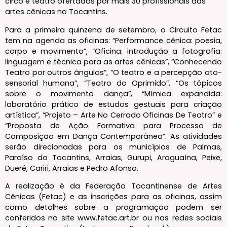
circo e teatro ofertadas por mais 30 profissionais das
artes cênicas no Tocantins.
Para a primeira quinzena de setembro, o Circuito Fetac
tem na agenda as oficinas: “Performance cênica: poesia,
corpo e movimento”, “Oficina: introdução a fotografia:
linguagem e técnica para as artes cênicas”, “Conhecendo
Teatro por outros ângulos”, “O teatro e a percepção ato-
sensorial humana”, “Teatro do Oprimido”, “Os tópicos
sobre o movimento dança”, “Mímica expandida:
laboratório prático de estudos gestuais para criação
artística”, “Projeto – Arte No Cerrado Oficinas De Teatro” e
“Proposta de Ação Formativa para Processo de
Composição em Dança Contemporânea”. As atividades
serão direcionadas para os municípios de Palmas,
Paraíso do Tocantins, Arraias, Gurupi, Araguaína, Peixe,
Dueré, Cariri, Arraias e Pedro Afonso.
A realização é da Federação Tocantinense de Artes
Cênicas (Fetac) e as inscrições para as oficinas, assim
como detalhes sobre a programação podem ser
conferidos no site www.fetac.art.br ou nas redes sociais