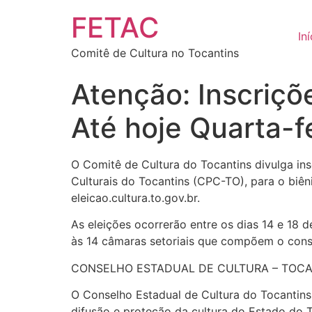
conteúdo
FETAC
Iní
Comitê de Cultura no Tocantins
Atenção: Inscriçõ
Até hoje Quarta-f
O Comitê de Cultura do Tocantins divulga in
Culturais do Tocantins (CPC-TO), para o biên
eleicao.cultura.to.gov.br.
As eleições ocorrerão entre os dias 14 e 18 
às 14 câmaras setoriais que compõem o consel
CONSELHO ESTADUAL DE CULTURA – TOCA
O Conselho Estadual de Cultura do Tocantins 
difusão e proteção da cultura do Estado do T