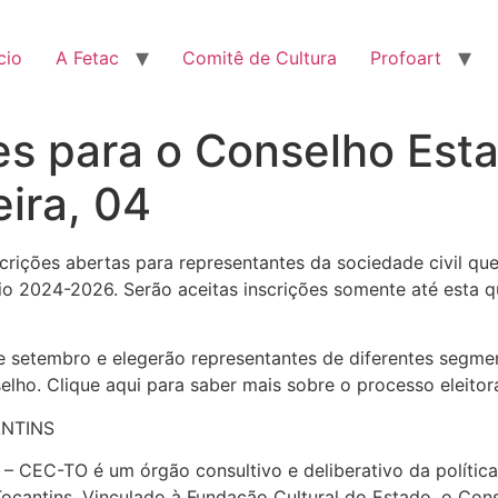
cio
A Fetac
Comitê de Cultura
Profoart
es para o Conselho Esta
eira, 04
scrições abertas para representantes da sociedade civil q
io 2024-2026. Serão aceitas inscrições somente até esta qu
de setembro e elegerão representantes de diferentes segmen
ho. Clique aqui para saber mais sobre o processo eleitora
NTINS
– CEC-TO é um órgão consultivo e deliberativo da política
ocantins. Vinculado à Fundação Cultural do Estado, o Conse